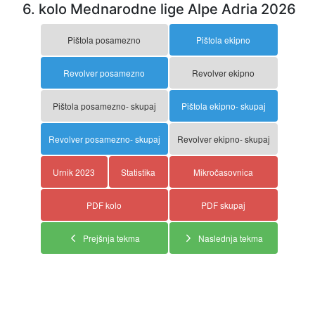
6. kolo Mednarodne lige Alpe Adria 2026
Pištola posamezno
Pištola ekipno
Revolver posamezno
Revolver ekipno
Pištola posamezno- skupaj
Pištola ekipno- skupaj
Revolver posamezno- skupaj
Revolver ekipno- skupaj
Urnik 2023
Statistika
Mikročasovnica
PDF kolo
PDF skupaj
Prejšnja tekma
Naslednja tekma